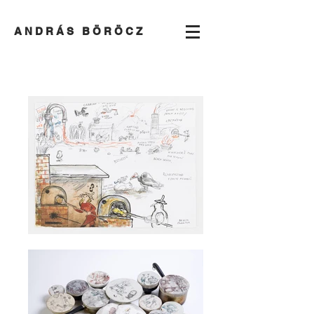
A N D R Á S B Ö R Ö C Z